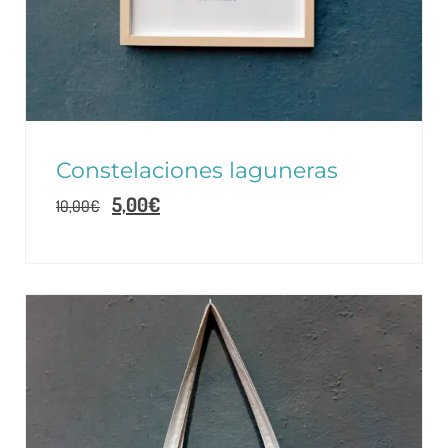
Constelaciones laguneras
5,00
€
10,00
€