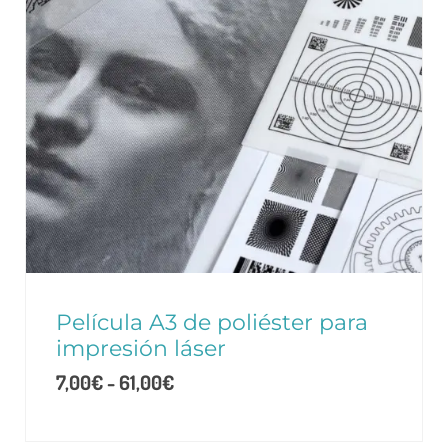
Película A3 de poliéster para
impresión láser
7,00
€
-
61,00
€