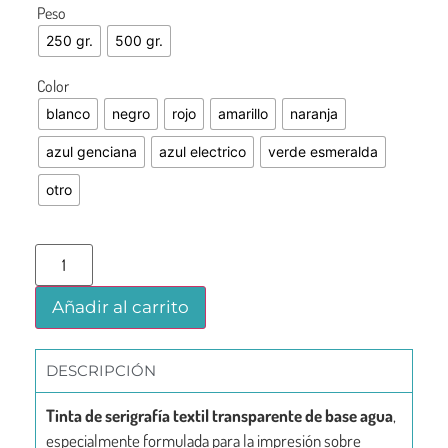
Peso
250 gr.
500 gr.
Color
blanco
negro
rojo
amarillo
naranja
azul genciana
azul electrico
verde esmeralda
otro
Añadir al carrito
DESCRIPCIÓN
Tinta de serigrafía textil transparente de base agua
,
especialmente formulada para la impresión sobre