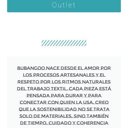
Outlet
Bubangoo nace desde el amor por
los procesos artesanales y el
respeto por los ritmos naturales
del trabajo textil. Cada pieza está
pensada para durar y para
conectar con quien la usa. Creo
que la sostenibilidad no se trata
solo de materiales, sino también
de tiempo, cuidado y coherencia