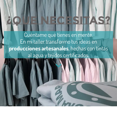
¿QUE NECESITAS?
Cuéntame qué tienes en mente.
En mi taller transformo tus ideas en
producciones artesanales
, hechas con tintas
al agua y tejidos certificados.