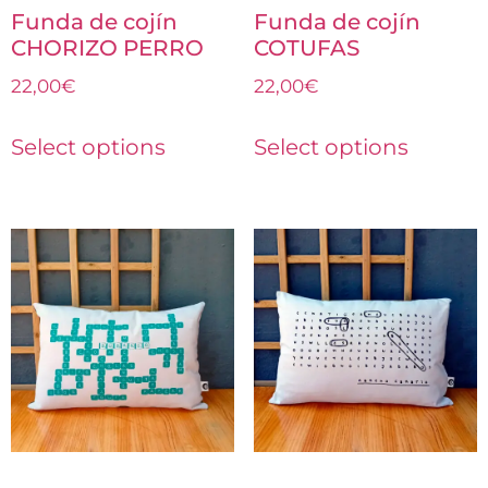
Funda de cojín
Funda de cojín
CHORIZO PERRO
COTUFAS
22,00
€
22,00
€
Select options
Select options