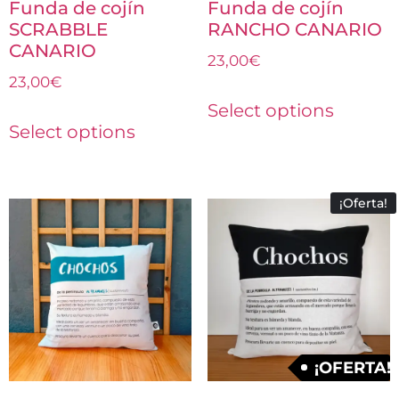
Funda de cojín
Funda de cojín
SCRABBLE
RANCHO CANARIO
CANARIO
23,00
€
23,00
€
Select options
Select options
¡Oferta!
¡OFERTA!