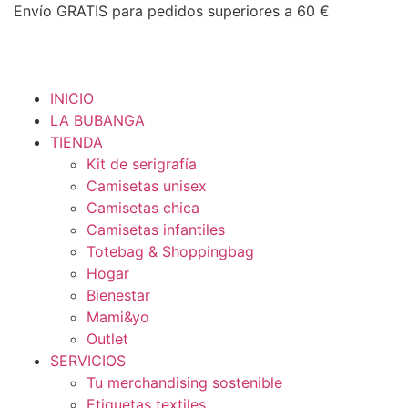
Ir
Envío GRATIS para pedidos superiores a 60 €
p
al
Ta
contenido
- 
INICIO
LA BUBANGA
TIENDA
Kit de serigrafía
Camisetas unisex
Camisetas chica
Camisetas infantiles
Totebag & Shoppingbag
Hogar
Bienestar
Mami&yo
Outlet
SERVICIOS
Tu merchandising sostenible
Etiquetas textiles