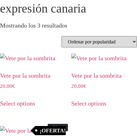
expresión canaria
Ordenado
Mostrando los 3 resultados
por
popularidad
Vete por la sombrita
Vete por la sombrita
20,00
€
20,00
€
Este
Este
Select options
Select options
producto
producto
tiene
tiene
múltiples
múltiples
¡Oferta!
¡OFERTA!
variantes.
variantes.