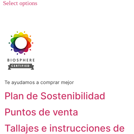
precios:
Select options
producto
desde
tiene
7,00€
múltiples
hasta
9,00€
variantes.
Las
opciones
se
pueden
elegir
Te ayudamos a comprar mejor
en
Plan de Sostenibilidad
la
página
Puntos de venta
de
producto
Tallajes e instrucciones de