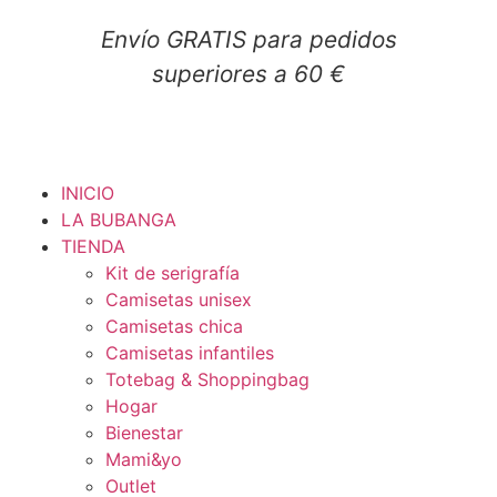
Ir
Envío GRATIS para pedidos
al
contenido
superiores a 60 €
INICIO
LA BUBANGA
TIENDA
Kit de serigrafía
Camisetas unisex
Camisetas chica
Camisetas infantiles
Totebag & Shoppingbag
Hogar
Bienestar
Mami&yo
Outlet