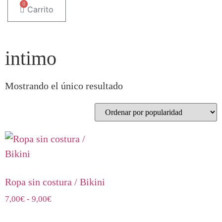
0
Carrito
intimo
Mostrando el único resultado
Ropa sin costura / Bikini
Rango
7,00
€
-
9,00
€
de
Este